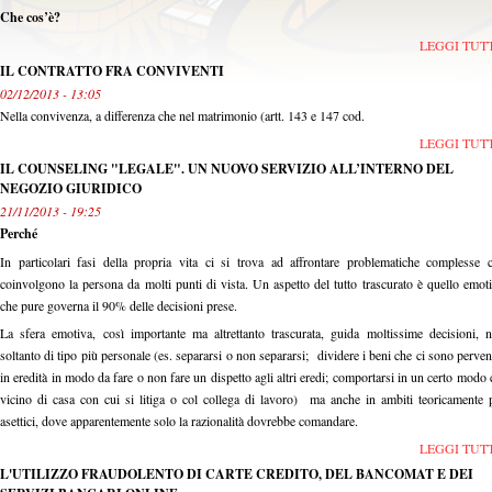
C
he cos’è?
LEGGI TUT
IL CONTRATTO FRA CONVIVENTI
02/12/2013 - 13:05
Nella convivenza, a differenza che nel matrimonio (artt. 143 e 147 cod.
LEGGI TUT
IL COUNSELING "LEGALE". UN NUOVO SERVIZIO ALL’INTERNO DEL
NEGOZIO GIURIDICO
21/11/2013 - 19:25
Perché
In particolari fasi della propria vita ci si trova ad affrontare problematiche complesse 
coinvolgono la persona da molti punti di vista. Un aspetto del tutto trascurato è quello emot
che pure governa il 90% delle decisioni prese.
La sfera emotiva, così importante ma altrettanto trascurata, guida moltissime decisioni, 
soltanto di tipo più personale (es. separarsi o non separarsi; dividere i beni che ci sono perven
in eredità in modo da fare o non fare un dispetto agli altri eredi; comportarsi in un certo modo 
vicino di casa con cui si litiga o col collega di lavoro) ma anche in ambiti teoricamente 
asettici, dove apparentemente solo la razionalità dovrebbe comandare.
LEGGI TUT
L'UTILIZZO FRAUDOLENTO DI CARTE CREDITO, DEL BANCOMAT E DEI