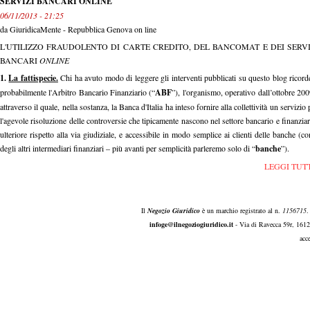
SERVIZI BANCARI ONLINE
06/11/2013 - 21:25
da
GiuridicaMente - Repubblica Genova on line
L'UTILIZZO FRAUDOLENTO DI CARTE CREDITO, DEL BANCOMAT E DEI SERVI
BANCARI
ONLINE
1.
La fattispecie.
Chi ha avuto modo di leggere gli interventi pubblicati su questo blog ricord
probabilmente l'Arbitro Bancario Finanziario (“
ABF
”), l'organismo, operativo dall’ottobre 20
attraverso il quale, nella sostanza, la Banca d'Italia ha inteso fornire alla collettività un servizio 
l'agevole risoluzione delle controversie che tipicamente nascono nel settore bancario e finanziar
ulteriore rispetto alla via giudiziale, e accessibile in modo semplice ai clienti delle banche (c
degli altri intermediari finanziari – più avanti per semplicità parleremo solo di “
banche
”).
LEGGI TUT
Il
Negozio Giuridico
è un marchio registrato al n.
1156715
.
infoge@ilnegoziogiuridico.it
- Via di Ravecca 59r, 161
acc