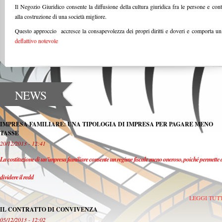
Il Negozio Giuridico consente la diffusione della cultura giuridica fra le persone e cont
alla costruzione di una società migliore.
Questo approccio accresce la consapevolezza dei propri diritti e doveri e comporta u
deflattivo notevole
NEWS
IMPRESA FAMILIARE: UNA TIPOLOGIA DI IMPRESA PER PAGARE MENO
TASSE
20/12/2013 - 12:41
La costituzione di un’impresa familiare consente un regime fiscale meno oneroso, poiché permette 
dividere il redd
LEGGI TUT
IL CONTRATTO DI CONVIVENZA
05/12/2013 - 12:02