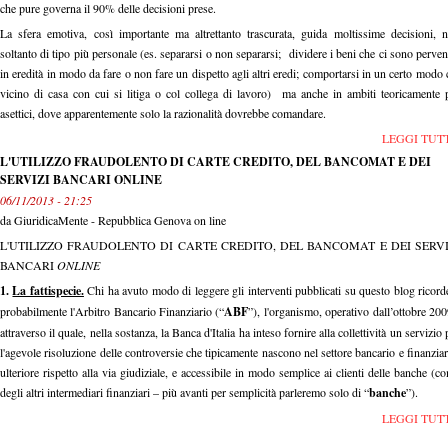
che pure governa il 90% delle decisioni prese.
La sfera emotiva, così importante ma altrettanto trascurata, guida moltissime decisioni, 
soltanto di tipo più personale (es. separarsi o non separarsi; dividere i beni che ci sono perven
in eredità in modo da fare o non fare un dispetto agli altri eredi; comportarsi in un certo modo 
vicino di casa con cui si litiga o col collega di lavoro) ma anche in ambiti teoricamente 
asettici, dove apparentemente solo la razionalità dovrebbe comandare.
LEGGI TUT
L'UTILIZZO FRAUDOLENTO DI CARTE CREDITO, DEL BANCOMAT E DEI
SERVIZI BANCARI ONLINE
06/11/2013 - 21:25
da
GiuridicaMente - Repubblica Genova on line
L'UTILIZZO FRAUDOLENTO DI CARTE CREDITO, DEL BANCOMAT E DEI SERVI
BANCARI
ONLINE
1.
La fattispecie.
Chi ha avuto modo di leggere gli interventi pubblicati su questo blog ricord
probabilmente l'Arbitro Bancario Finanziario (“
ABF
”), l'organismo, operativo dall’ottobre 20
attraverso il quale, nella sostanza, la Banca d'Italia ha inteso fornire alla collettività un servizio 
l'agevole risoluzione delle controversie che tipicamente nascono nel settore bancario e finanziar
ulteriore rispetto alla via giudiziale, e accessibile in modo semplice ai clienti delle banche (c
degli altri intermediari finanziari – più avanti per semplicità parleremo solo di “
banche
”).
LEGGI TUT