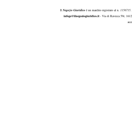
Il
Negozio Giuridico
è un marchio registrato al n.
1156715
.
infoge@ilnegoziogiuridico.it
- Via di Ravecca 59r, 161
acc