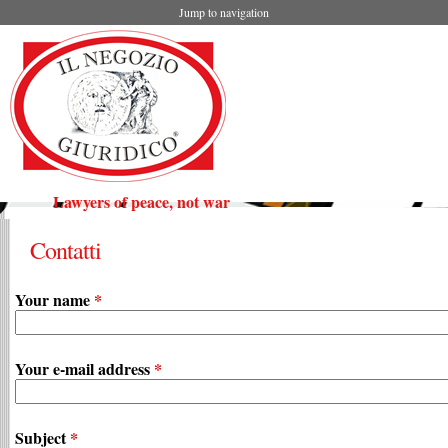
Jump to navigation
Lawyers of peace, not war
Contatti
Your name
*
Your e-mail address
*
Subject
*