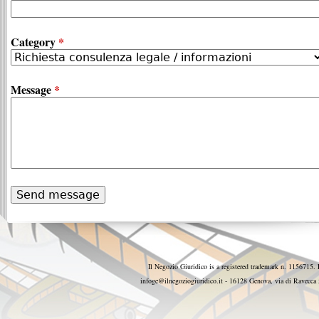
Category
*
Message
*
Il Negozio Giuridico is a registered trademark n. 1156715. 
infoge@ilnegoziogiuridico.it - 16128 Genova, via di Ravecc