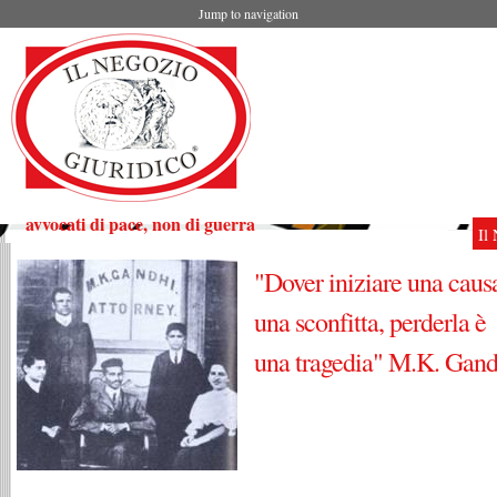
Jump to navigation
avvocati di pace, non di guerra
Il
"Dover iniziare una caus
una sconfitta, perderla è
una tragedia" M.K. Gand