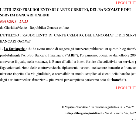
LEGGI TUT
L'UTILIZZO FRAUDOLENTO DI CARTE CREDITO, DEL BANCOMAT E DEI
SERVIZI BANCARI ONLINE
06/11/2013 - 21:25
da
GiuridicaMente - Repubblica Genova on line
L'UTILIZZO FRAUDOLENTO DI CARTE CREDITO, DEL BANCOMAT E DEI SERVI
BANCARI
ONLINE
1.
La fattispecie.
Chi ha avuto modo di leggere gli interventi pubblicati su questo blog ricord
probabilmente l'Arbitro Bancario Finanziario (“
ABF
”), l'organismo, operativo dall’ottobre 20
attraverso il quale, nella sostanza, la Banca d'Italia ha inteso fornire alla collettività un servizio 
l'agevole risoluzione delle controversie che tipicamente nascono nel settore bancario e finanziar
ulteriore rispetto alla via giudiziale, e accessibile in modo semplice ai clienti delle banche (c
degli altri intermediari finanziari – più avanti per semplicità parleremo solo di “
banche
”).
LEGGI TUT
Il
Negozio Giuridico
è un marchio registrato al n.
1156715
.
infoge@ilnegoziogiuridico.it
- Via di Ravecca 59r, 161
acc