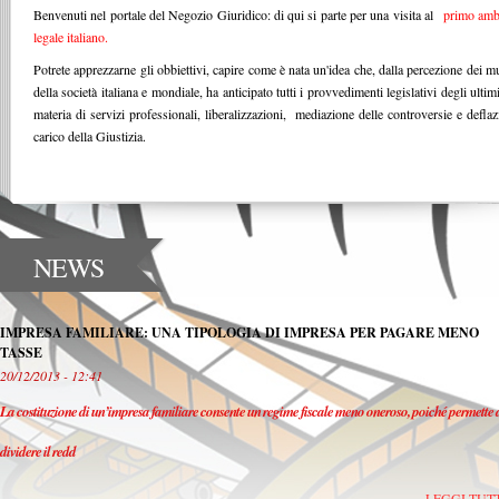
Benvenuti nel portale del Negozio Giuridico: di qui si parte per una visita al
primo amb
legale italiano.
Potrete apprezzarne gli obbiettivi, capire come è nata un'idea che, dalla percezione dei m
della società italiana e mondiale, ha anticipato tutti i provvedimenti legislativi degli ultim
materia di servizi professionali, liberalizzazioni, mediazione delle controversie e deflaz
carico della Giustizia.
NEWS
IMPRESA FAMILIARE: UNA TIPOLOGIA DI IMPRESA PER PAGARE MENO
TASSE
20/12/2013 - 12:41
La costituzione di un’impresa familiare consente un regime fiscale meno oneroso, poiché permette 
dividere il redd
LEGGI TUT