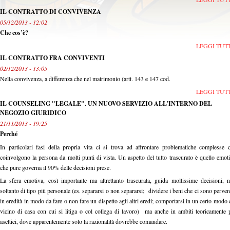
IL CONTRATTO DI CONVIVENZA
05/12/2013 - 12:02
C
he cos’è?
LEGGI TUT
IL CONTRATTO FRA CONVIVENTI
02/12/2013 - 13:05
Nella convivenza, a differenza che nel matrimonio (artt. 143 e 147 cod.
LEGGI TUT
IL COUNSELING "LEGALE". UN NUOVO SERVIZIO ALL’INTERNO DEL
NEGOZIO GIURIDICO
21/11/2013 - 19:25
Perché
In particolari fasi della propria vita ci si trova ad affrontare problematiche complesse 
coinvolgono la persona da molti punti di vista. Un aspetto del tutto trascurato è quello emot
che pure governa il 90% delle decisioni prese.
La sfera emotiva, così importante ma altrettanto trascurata, guida moltissime decisioni, 
soltanto di tipo più personale (es. separarsi o non separarsi; dividere i beni che ci sono perven
in eredità in modo da fare o non fare un dispetto agli altri eredi; comportarsi in un certo modo 
vicino di casa con cui si litiga o col collega di lavoro) ma anche in ambiti teoricamente 
asettici, dove apparentemente solo la razionalità dovrebbe comandare.